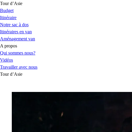
Tour d’Asie
Budget
Itinéraire
Notre sac à dos
Itinéraires en van
Aménagement van
A propos
Qui sommes nous?
Vidéos
Travailler avec nous
Tour d’Asie