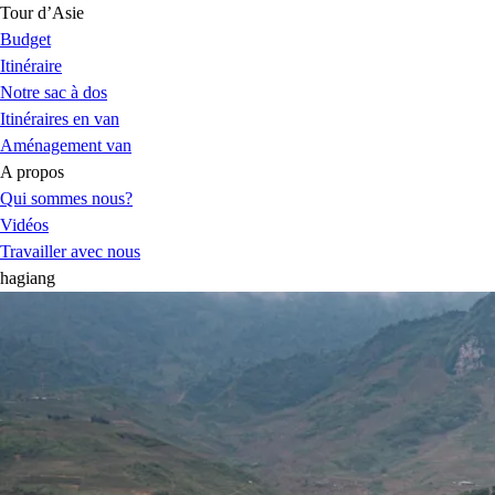
Tour d’Asie
Budget
Itinéraire
Notre sac à dos
Itinéraires en van
Aménagement van
A propos
Qui sommes nous?
Vidéos
Travailler avec nous
hagiang