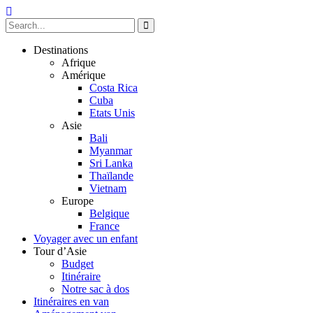
Destinations
Afrique
Amérique
Costa Rica
Cuba
Etats Unis
Asie
Bali
Myanmar
Sri Lanka
Thaïlande
Vietnam
Europe
Belgique
France
Voyager avec un enfant
Tour d’Asie
Budget
Itinéraire
Notre sac à dos
Itinéraires en van