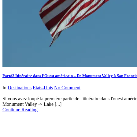
Part#2 Itinéraire dans l’Ouest américain – De Monument Valley à San Franci
In
Destinations
Etats-Unis
No Comment
Si vous avez loupé la première partie de l'itinéraire dans l'ouest
Monument Valley -> Lake [...]
Continue Reading