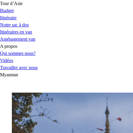
Tour d’Asie
Budget
Itinéraire
Notre sac à dos
Itinéraires en van
Aménagement van
A propos
Qui sommes nous?
Vidéos
Travailler avec nous
Myanmar