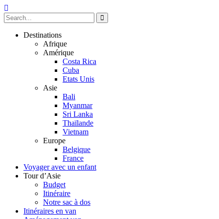
Destinations
Afrique
Amérique
Costa Rica
Cuba
Etats Unis
Asie
Bali
Myanmar
Sri Lanka
Thaïlande
Vietnam
Europe
Belgique
France
Voyager avec un enfant
Tour d’Asie
Budget
Itinéraire
Notre sac à dos
Itinéraires en van