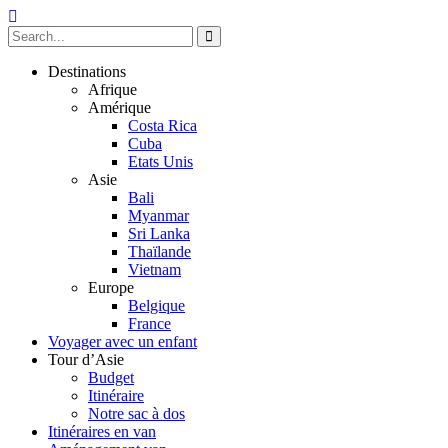
Destinations
Afrique
Amérique
Costa Rica
Cuba
Etats Unis
Asie
Bali
Myanmar
Sri Lanka
Thaïlande
Vietnam
Europe
Belgique
France
Voyager avec un enfant
Tour d’Asie
Budget
Itinéraire
Notre sac à dos
Itinéraires en van