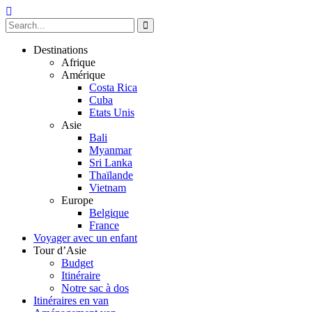
Destinations
Afrique
Amérique
Costa Rica
Cuba
Etats Unis
Asie
Bali
Myanmar
Sri Lanka
Thaïlande
Vietnam
Europe
Belgique
France
Voyager avec un enfant
Tour d’Asie
Budget
Itinéraire
Notre sac à dos
Itinéraires en van