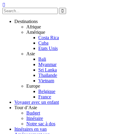
Destinations
Afrique
Amérique
Costa Rica
Cuba
Etats Unis
Asie
Bali
Myanmar
Sri Lanka
Thaïlande
Vietnam
Europe
Belgique
France
Voyager avec un enfant
Tour d’Asie
Budget
Itinéraire
Notre sac à dos
Itinéraires en van