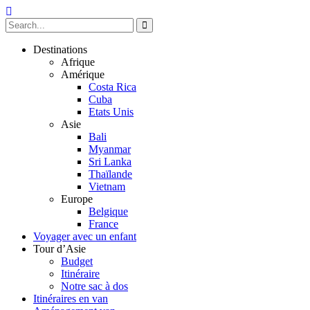
Destinations
Afrique
Amérique
Costa Rica
Cuba
Etats Unis
Asie
Bali
Myanmar
Sri Lanka
Thaïlande
Vietnam
Europe
Belgique
France
Voyager avec un enfant
Tour d’Asie
Budget
Itinéraire
Notre sac à dos
Itinéraires en van