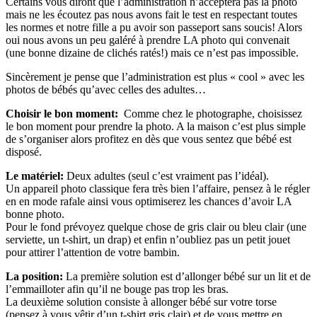
Certains vous diront que l’administration n’acceptera pas la photo
mais ne les écoutez pas nous avons fait le test en respectant toutes
les normes et notre fille a pu avoir son passeport sans soucis! Alors
oui nous avons un peu galéré à prendre LA photo qui convenait
(une bonne dizaine de clichés ratés!) mais ce n’est pas impossible.
Sincèrement je pense que l’administration est plus « cool » avec les
photos de bébés qu’avec celles des adultes…
Choisir le bon moment:
Comme chez le photographe, choisissez
le bon moment pour prendre la photo. A la maison c’est plus simple
de s’organiser alors profitez en dès que vous sentez que bébé est
disposé.
Le matériel:
Deux adultes (seul c’est vraiment pas l’idéal).
Un appareil photo classique fera très bien l’affaire, pensez à le régler
en en mode rafale ainsi vous optimiserez les chances d’avoir LA
bonne photo.
Pour le fond prévoyez quelque chose de gris clair ou bleu clair (une
serviette, un t-shirt, un drap) et enfin n’oubliez pas un petit jouet
pour attirer l’attention de votre bambin.
La position:
La première solution est d’allonger bébé sur un lit et de
l’emmailloter afin qu’il ne bouge pas trop les bras.
La deuxième solution consiste à allonger bébé sur votre torse
(pensez à vous vêtir d’un t-shirt gris clair) et de vous mettre en