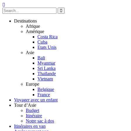
Destinations
Afrique
Amérique
Costa Rica
Cuba
Etats Unis
Asie
Bali
Myanmar
Sri Lanka
Thaïlande
Vietnam
Europe
Belgique
France
Voyager avec un enfant
Tour d’Asie
Budget
Itinéraire
Notre sac à dos
Itinéraires en van