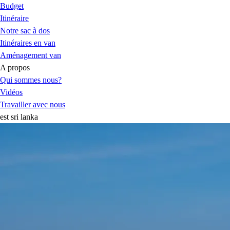
Budget
Itinéraire
Notre sac à dos
Itinéraires en van
Aménagement van
A propos
Qui sommes nous?
Vidéos
Travailler avec nous
est sri lanka