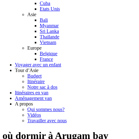
Cuba
Etats Unis
Asie
Bali
Myanmar
Sri Lanka
Thaïlande
Vietnam
Europe
Belgique
France
Voyager avec un enfant
Tour d’Asie
Budget
Itinéraire
Notre sac à dos
Itinéraires en van
Aménagement van
A propos
Qui sommes nous?
Vidéos
Travailler avec nous
où dormir à Arugam bay