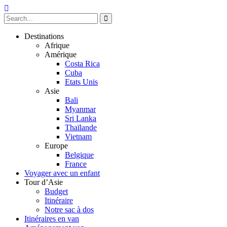
Destinations
Afrique
Amérique
Costa Rica
Cuba
Etats Unis
Asie
Bali
Myanmar
Sri Lanka
Thaïlande
Vietnam
Europe
Belgique
France
Voyager avec un enfant
Tour d’Asie
Budget
Itinéraire
Notre sac à dos
Itinéraires en van