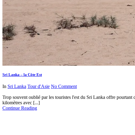
Sri Lanka – la Côte Est
In
Sri Lanka
Tour d'Asie
No Comment
Trop souvent oublié par les touristes l'est du Sri Lanka offre pourtant
kilomètres avec [...]
Continue Reading