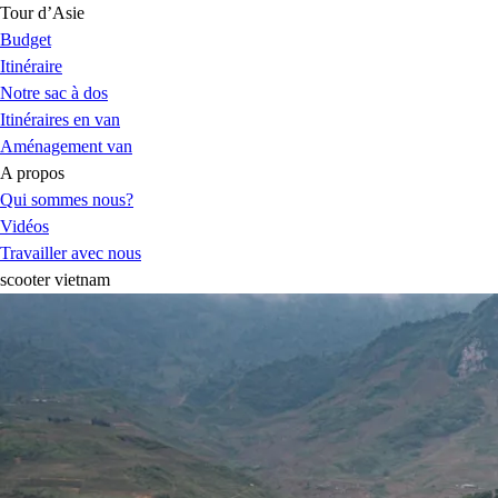
Tour d’Asie
Budget
Itinéraire
Notre sac à dos
Itinéraires en van
Aménagement van
A propos
Qui sommes nous?
Vidéos
Travailler avec nous
scooter vietnam