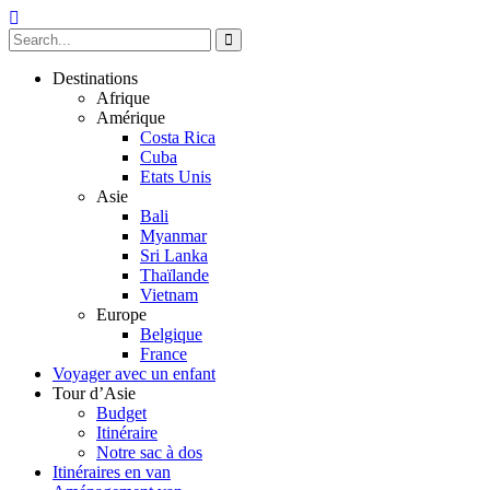
Destinations
Afrique
Amérique
Costa Rica
Cuba
Etats Unis
Asie
Bali
Myanmar
Sri Lanka
Thaïlande
Vietnam
Europe
Belgique
France
Voyager avec un enfant
Tour d’Asie
Budget
Itinéraire
Notre sac à dos
Itinéraires en van