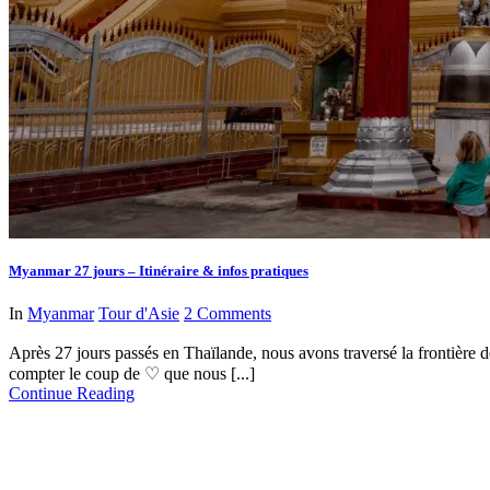
Myanmar 27 jours – Itinéraire & infos pratiques
In
Myanmar
Tour d'Asie
2 Comments
Après 27 jours passés en Thaïlande, nous avons traversé la frontière 
compter le coup de ♡ que nous [...]
Continue Reading