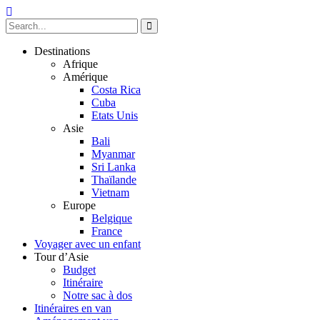
Destinations
Afrique
Amérique
Costa Rica
Cuba
Etats Unis
Asie
Bali
Myanmar
Sri Lanka
Thaïlande
Vietnam
Europe
Belgique
France
Voyager avec un enfant
Tour d’Asie
Budget
Itinéraire
Notre sac à dos
Itinéraires en van